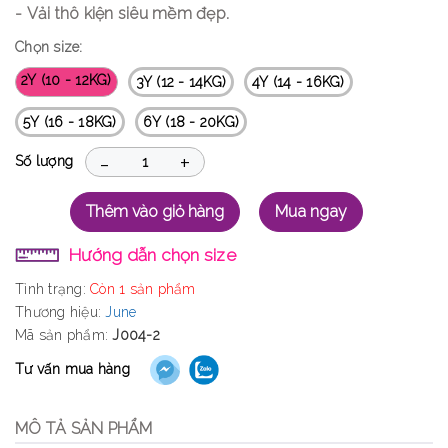
- Vải thô kiện siêu mềm đẹp.
Chọn size:
2Y (10 - 12KG)
3Y (12 - 14KG)
4Y (14 - 16KG)
5Y (16 - 18KG)
6Y (18 - 20KG)
-
+
Số lượng
Thêm vào giỏ hàng
Mua ngay
Hướng dẫn chọn size
Tình trạng:
Còn 1 sản phẩm
Thương hiệu:
June
Mã sản phẩm:
J004-2
Tư vấn mua hàng
MÔ TẢ SẢN PHẨM