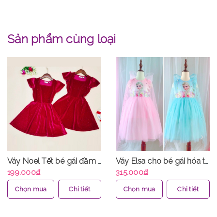
Sản phẩm cùng loại
Váy Noel Tết bé gái đầm Tết nhung đỏ baby doll nhãn Place xuất dư xịn chị em mặc cặp cực xinh MamLa
Váy Elsa cho bé gái hóa trang Halloween dự tiệc công chúa hàng thiết kế chất voan lụa cao cấp tặng kèm áo choàng MamLa
199.000₫
315.000₫
Chọn mua
Chi tiết
Chọn mua
Chi tiết