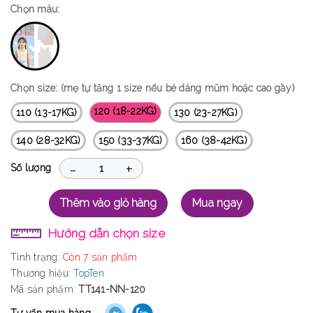
Chọn màu:
Chọn size: (mẹ tự tăng 1 size nếu bé dáng mũm hoặc cao gầy)
120 (18-22KG)
110 (13-17KG)
130 (23-27KG)
140 (28-32KG)
150 (33-37KG)
160 (38-42KG)
-
+
Số lượng
Thêm vào giỏ hàng
Mua ngay
Hướng dẫn chọn size
Tình trạng:
Còn 7 sản phẩm
Thương hiệu:
TopTen
Mã sản phẩm:
TT141-NN-120
Tư vấn mua hàng