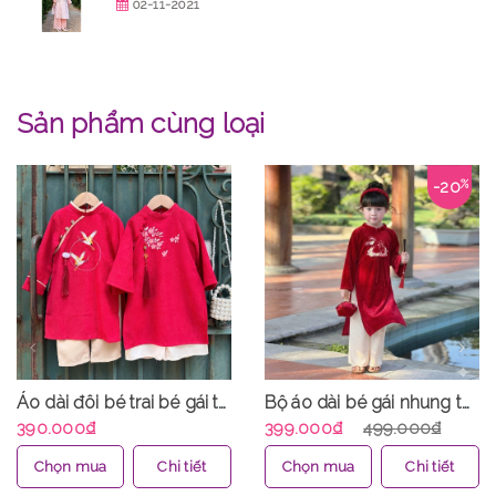
02-11-2021
Sản phẩm cùng loại
-20
%
Áo dài đôi bé trai bé gái thêu hạc thêu hoa nhung tăm mịn kèm quần cực xinh MamLa CC213
Bộ áo dài bé gái nhung the truyền thống mềm mịn thêu Thỏ Ngọc áo kèm quần MamLa CC211
390.000₫
399.000₫
499.000₫
Chọn mua
Chi tiết
Chọn mua
Chi tiết