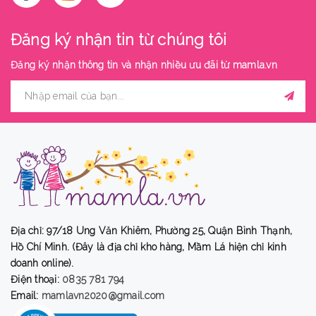
Đăng ký nhận tin từ chúng tôi
Đăng ký nhận thông tin và nhận nhiều ưu đãi từ
mamla.vn
Địa chỉ: 97/18 Ung Văn Khiêm, Phường 25, Quận Bình Thạnh,
Hồ Chí Minh. (Đây là địa chỉ kho hàng, Mầm Lá hiện chỉ kinh
doanh online).
Điện thoại:
0835 781 794
Email:
mamlavn2020@gmail.com