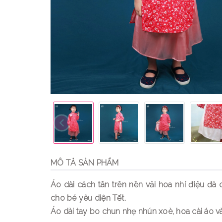
MÔ TẢ SẢN PHẨM
Áo dài cách tân trên nền vải hoa nhí điệu đà
cho bé yêu diện Tết.
Áo dài tay bo chun nhẹ nhún xoè, hoa cài áo 