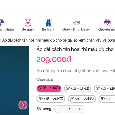
sản phẩm
Bé gái
Bé trai
Giày - Phụ kiện
Khuyến m
Áo dài cách tân hoa nhí màu đỏ cho bé gái áo kèm chân váy và b
Áo dài cách tân hoa nhí màu đỏ ch
209.000₫
Áo dài tay bo chun nhẹ nhún xoè, hoa cài 
Chọn size
1Y (8 - 10KG)
2Y (10 - 12KG)
3Y (12 - 14
6Y (18 - 20KG)
7Y (20 - 22KG)
8Y (22 -
-
+
Số lượng