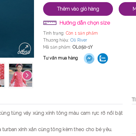
Thêm vào giỏ hàng
M
Hướng dẫn chọn size
Tình trạng:
Còn 1 sản phẩm
Thương hiệu:
Oli River
Mã sản phẩm:
OL050-1Y
Tư vấn mua hàng
T
 cùng tùng váy xúng xính tông màu cam rực rỡ nổi bật
và turban xinh xắn cùng tông kèm theo cho bé yêu.