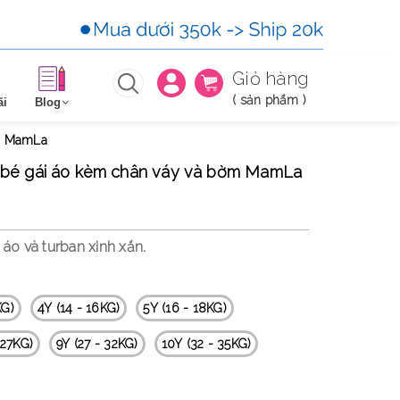
Giỏ hàng
(
sản phẩm )
Blog
ãi
ờm MamLa
o bé gái áo kèm chân váy và bờm MamLa
áo và turban xinh xắn.
KG)
4Y (14 - 16KG)
5Y (16 - 18KG)
 27KG)
9Y (27 - 32KG)
10Y (32 - 35KG)