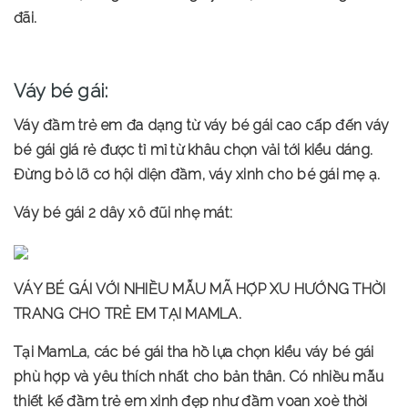
đãi.
Váy bé gái:
Váy đầm trẻ em đa dạng từ váy bé gái cao cấp đến váy
bé gái giá rẻ được tỉ mỉ từ khâu chọn vải tới kiểu dáng.
Đừng bỏ lỡ cơ hội diện đầm, váy xinh cho bé gái mẹ ạ.
Váy bé gái 2 dây xô đũi nhẹ mát:
VÁY BÉ GÁI VỚI NHIỀU MẪU MÃ HỢP XU HƯỚNG THỜI
TRANG CHO TRẺ EM TẠI MAMLA.
Tại MamLa, các bé gái tha hồ lựa chọn kiểu váy bé gái
phù hợp và yêu thích nhất cho bản thân. Có nhiều mẫu
thiết kế đầm trẻ em xinh đẹp như đầm voan xoè thời