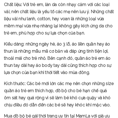
Chất liệu: Với trẻ em, làn da còn nhạy cảm với các loại
vải, nên chất liệu là yếu tố các mẹ nên lưu ý. Những chất
liệu vải như lanh, cotton, hay voan là những loại vừa
mềm mại vừa nhẹ nhàng lại không gây kích ứng da cho
trẻ em, phù hợp cho sự lựa chọn của bạn.
Kiểu dáng: những ngày hè, áo 3 lỗ, áo liền quần hay áo
thun là những mẫu mã cơ bản và đáp ứng tính tiện lợi,
thoải mái cho trẻ nhỏ. Bên cạnh đó, quần áo trẻ em áo
thun tay dài hay áo body tay dài cũng thích hợp cho sự
lựa chọn của bạn khi thời tiết vào mùa đông.
Kích thước: Các bé mới lớn các mẹ nên chọn những size
quần áo trẻ em thích hợp, đồ bộ cho bé hạn chế quá
ôm sát hay quá rộng vì sẽ làm bé khó cựa quậy và khó
chịu điều đó dẫn đến các bé sẽ hay khóc khi mặc vào.
Mua đồ bộ bé gái thời trang uy tín tại MamLa với giá ưu