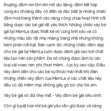
thượng, đầm ren tôn lên nét dịu dàng, đầm kết hợp
cùng áo choàng đầy cổ điển và đặc biệt là những chiếc
đầm hoá trang thành các nàng công chúa hoạt hình nổi
tiếng được các bé gái rất yêu thích. Những chiếc váy bé
gái tại MamLa được thiết kế vô cùng tinh xảo và có
những màu sắc rất nhẹ nhàng, trang nhã nhưng không
kém phần nổi bật. Bên cạnh đó, những chiếc đầm đẹp
cho bé gái tại MamLa luôn được đánh giá cao bởi chất
liệu tạo nên sản phẩm. Đa số chúng được làm từ các
loại vải voan, ren, phi, thun mềm... cực kỳ cao cấp. Điều
này đem đến cho các bé sự thoải mái nhất khi diện
những chiếc váy đầm của MamLa vì các chất liệu này
đều có độ mềm mại, không gây gò bó cho trẻ em.
Váy bé gái xô đũi nhẹ mát - Váy đầm bé gái siêu xinh:
Còn gì tuyệt hơn khi bé gái yêu vẫn giữ được vẻ năng