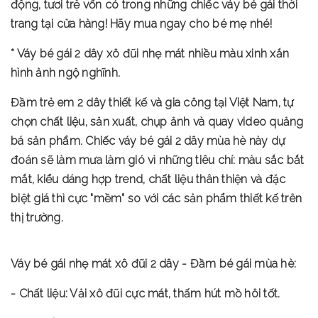
động, tươi trẻ vốn có trong những chiếc váy bé gái thời
trang tại cửa hàng! Hãy mua ngay cho bé mẹ nhé!
* Váy bé gái 2 dây xô đũi nhẹ mát nhiều màu xinh xắn
hình ảnh ngộ nghĩnh.
Đầm trẻ em 2 dây thiết kế và gia công tại Việt Nam, tự
chọn chất liệu, sản xuất, chụp ảnh và quay video quảng
bá sản phẩm. Chiếc váy bé gái 2 dây mùa hè này dự
đoán sẽ làm mưa làm gió vì những tiêu chí: màu sắc bắt
mắt, kiểu dáng hợp trend, chất liệu thân thiện và đặc
biệt giá thì cực "mềm" so với các sản phẩm thiết kế trên
thị trường.
Váy bé gái nhẹ mát xô đũi 2 dây - Đầm bé gái mùa hè:
- Chất liệu: Vải xô đũi cực mát, thấm hút mồ hôi tốt.