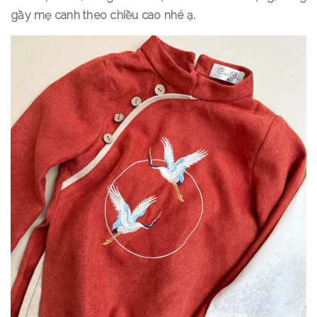
gầy mẹ canh theo chiều cao nhé ạ.