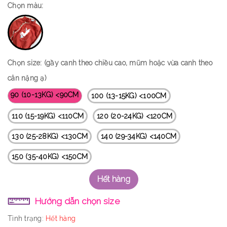
Chọn màu:
Chọn size: (gầy canh theo chiều cao, mũm hoặc vừa canh theo
cân nặng ạ)
90 (10-13KG) <90CM
100 (13-15KG) <100CM
110 (15-19KG) <110CM
120 (20-24KG) <120CM
130 (25-28KG) <130CM
140 (29-34KG) <140CM
150 (35-40KG) <150CM
Hết hàng
Hướng dẫn chọn size
Tình trạng:
Hết hàng