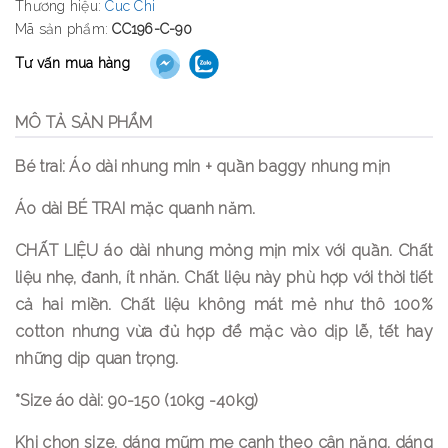
Thương hiệu:
Cuc Chi
Mã sản phẩm:
CC196-C-90
Tư vấn mua hàng
MÔ TẢ SẢN PHẨM
Bé trai: Áo dài nhung min + quần baggy nhung mịn
Áo dài BÉ TRAI mặc quanh năm.
CHẤT LIỆU áo dài nhung mỏng mịn mix với quần. Chất
liệu nhẹ, đanh, ít nhăn. Chất liệu này phù hợp với thời tiết
cả hai miền. Chất liệu không mát mẻ như thô 100%
cotton nhưng vừa đủ hợp để mặc vào dịp lễ, tết hay
những dịp quan trọng.
*Size áo dài: 90-150 (10kg -40kg)
Khi chọn size, dáng mũm mẹ canh theo cân nặng, dáng