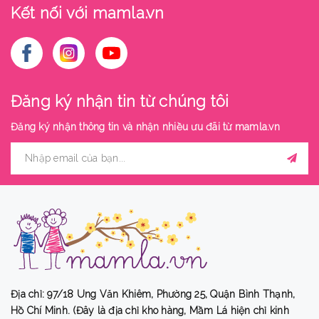
Kết nối với mamla.vn
Đăng ký nhận tin từ chúng tôi
Đăng ký nhận thông tin và nhận nhiều ưu đãi từ
mamla.vn
Địa chỉ: 97/18 Ung Văn Khiêm, Phường 25, Quận Bình Thạnh,
Hồ Chí Minh. (Đây là địa chỉ kho hàng, Mầm Lá hiện chỉ kinh