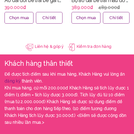
Áo dài đôi bé trai bé gái thêu hạc thêu hoa nhung tăm mịn kèm quần cực xinh MamLa CC213
Bộ áo dài bé trai màu đỏ thêu chim én chất lụa Dubai mịn mát áo kèm quần MamLa CC210
390.000₫
389.000₫
489.000₫
Chọn mua
Chi tiết
Chọn mua
Chi tiết
Liên hệ & góp ý
Kiểm tra đơn hàng
Khách hàng thân thiết
Để được tích điểm sau khi mua hàng, Khách Hàng vui lòng ấn
đăng ký
thành viên.
Khi mua hàng, cứ mỗi 200.000đ Khách Hàng sẽ tích lũy được 1
điểm (1 điểm = tích lũy được 3.000đ). Tích lũy đủ từ 10 điểm
(mua từ 2.000.000đ) Khách Hàng sẽ được sử dụng điểm để
thanh toán cho đơn hàng tiếp theo. (10 điểm tương đương
Khách Hàng tích lũy được 30.000đ.) <Điểm sẽ được cộng dồn
sau nhiều lần mua.>